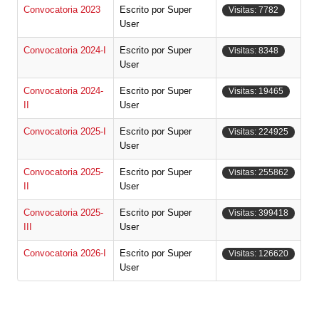
Convocatoria 2023
Escrito por Super
Visitas: 7782
User
Convocatoria 2024-I
Escrito por Super
Visitas: 8348
User
Convocatoria 2024-
Escrito por Super
Visitas: 19465
II
User
Convocatoria 2025-I
Escrito por Super
Visitas: 224925
User
Convocatoria 2025-
Escrito por Super
Visitas: 255862
II
User
Convocatoria 2025-
Escrito por Super
Visitas: 399418
III
User
Convocatoria 2026-I
Escrito por Super
Visitas: 126620
User