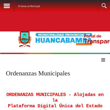
Ordenanzas Municipal
≡
Ordenanzas Municipales
ORDENANZAS MUNICIPALES - Alojadas en
la
Plataforma Digital Única del Estado