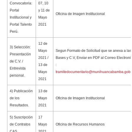
Convocatoria:
07, 10
Portal
y 11 de
Oficina de Imagen Institucional
Institucional y
Mayo
Portal Talento
2021
Perú.
12 de
3) Selección:
Mayo
Segun Formato de Solicitud que se anexa a las
Presentación
2021 /
Bases y C.V, Enviar en PDF al Correo Electroni
de C.V. /
13 de
:
Entrevista
Mayo
tramitedocumentario@munihuancabamba.gob.
personal.
2021
4) Publicación
13 de
de los
Mayo
Oficina de Imagen Institucional
Resultados.
2021
5) Suscripción
17
de Contratos
Mayo
Oficina de Recursos Humanos
CAS.
2021