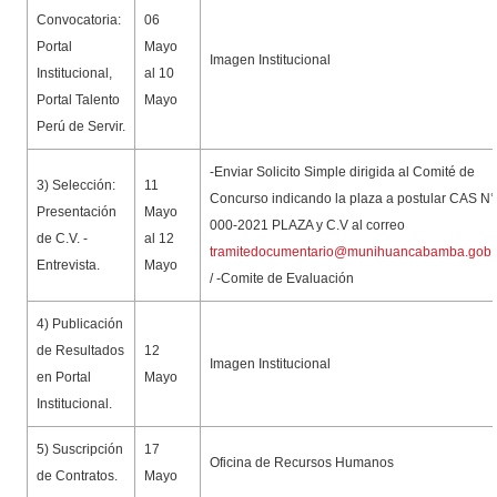
Convocatoria:
06
Portal
Mayo
Imagen Institucional
Institucional,
al 10
Portal Talento
Mayo
Perú de Servir.
-Enviar Solicito Simple dirigida al Comité de
3) Selección:
11
Concurso indicando la plaza a postular CAS N°
Presentación
Mayo
000-2021 PLAZA y C.V al correo
de C.V. -
al 12
tramitedocumentario@munihuancabamba.gob.
Entrevista.
Mayo
/ -Comite de Evaluación
4) Publicación
de Resultados
12
Imagen Institucional
en Portal
Mayo
Institucional.
5) Suscripción
17
Oficina de Recursos Humanos
de Contratos.
Mayo