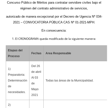
Concurso Público de Méritos para contratar servidore civiles bajo el
régimen del contrato administrativo de servicios,
autorizado de manera excepcional por el Decrero de Ugencia Nº 034-
2021 – CONVOCATORIA PÚBLICA CAS Nº 01-2021-MPH.
En consecuencia:
1. El CRONOGRAMA queda modificado de la siguiente manera:
Etapas del
Fechas
Area Responsable
Proceso
Del 26
1)
de abril
Preparatoria:
Al 03
Determinación
Todas las áreas de la Municipalidad.
de
de
Mayo
necesidades.
2021
2)