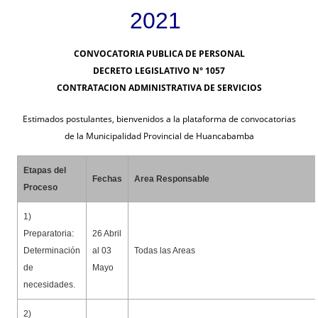
2021
CONVOCATORIA PUBLICA DE PERSONAL
DECRETO LEGISLATIVO N° 1057
CONTRATACION ADMINISTRATIVA DE SERVICIOS
Estimados postulantes, bienvenidos a la plataforma de convocatorias
de la Municipalidad Provincial de Huancabamba
Etapas del
Fechas
Area Responsable
Proceso
1)
Preparatoria:
26 Abril
Determinación
al 03
Todas las Areas
de
Mayo
necesidades.
2)