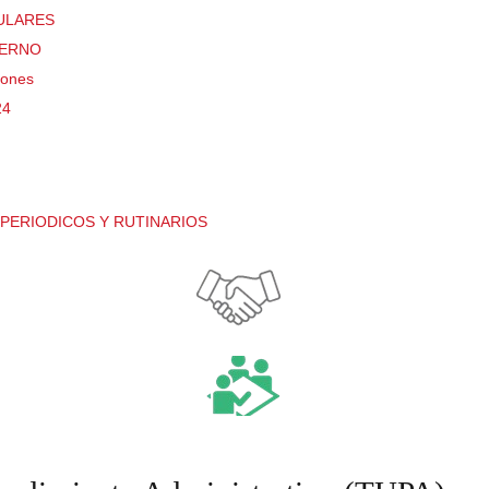
TULARES
TERNO
iones
24
PERIODICOS Y RUTINARIOS