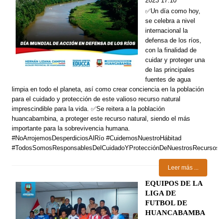
2023 17:10
✅Un día como hoy,
se celebra a nivel
internacional la
defensa de los ríos,
con la finalidad de
cuidar y proteger una
de las principales
fuentes de agua
limpia en todo el planeta, así como crear conciencia en la población
para el cuidado y protección de este valioso recurso natural
imprescindible para la vida. ✅Se reitera a la población
huancabambina, a proteger este recurso natural, siendo el más
importante para la sobrevivencia humana.
#NoArrojemosDesperdiciosAlRío #CuidemosNuestroHábitad
#TodosSomosResponsablesDelCuidadoYProtecciónDeNuestrosRecursos
Leer más ...
EQUIPOS DE LA
LIGA DE
FUTBOL DE
HUANCABAMBA