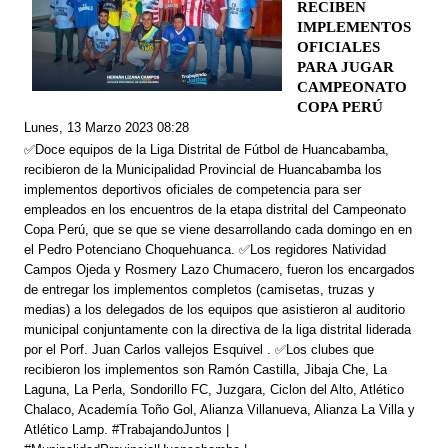
RECIBEN
IMPLEMENTOS
OFICIALES
PARA JUGAR
CAMPEONATO
COPA PERÚ
Lunes, 13 Marzo 2023 08:28
✅Doce equipos de la Liga Distrital de Fútbol de Huancabamba,
recibieron de la Municipalidad Provincial de Huancabamba los
implementos deportivos oficiales de competencia para ser
empleados en los encuentros de la etapa distrital del Campeonato
Copa Perú, que se que se viene desarrollando cada domingo en en
el Pedro Potenciano Choquehuanca. ✅Los regidores Natividad
Campos Ojeda y Rosmery Lazo Chumacero, fueron los encargados
de entregar los implementos completos (camisetas, truzas y
medias) a los delegados de los equipos que asistieron al auditorio
municipal conjuntamente con la directiva de la liga distrital liderada
por el Porf. Juan Carlos vallejos Esquivel . ✅Los clubes que
recibieron los implementos son Ramón Castilla, Jibaja Che, La
Laguna, La Perla, Sondorillo FC, Juzgara, Ciclon del Alto, Atlético
Chalaco, Academía Toño Gol, Alianza Villanueva, Alianza La Villa y
Atlético Lamp. #TrabajandoJuntos |