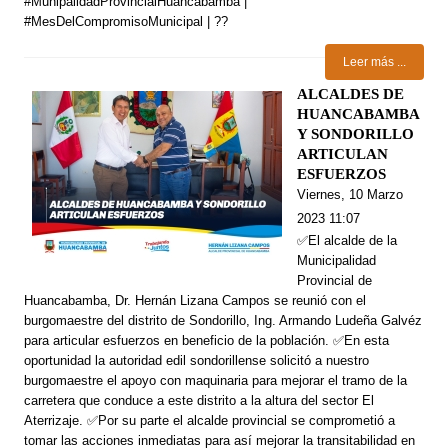
#MunipalidadProvincialHuancabamba |
#MesDelCompromisoMunicipal | ??
Leer más ...
ALCALDES DE
HUANCABAMBA
Y SONDORILLO
ARTICULAN
ESFUERZOS
Viernes, 10 Marzo
2023 11:07
✅El alcalde de la
Municipalidad
Provincial de
Huancabamba, Dr. Hernán Lizana Campos se reunió con el
burgomaestre del distrito de Sondorillo, Ing. Armando Ludeña Galvéz
para articular esfuerzos en beneficio de la población. ✅En esta
oportunidad la autoridad edil sondorillense solicitó a nuestro
burgomaestre el apoyo con maquinaria para mejorar el tramo de la
carretera que conduce a este distrito a la altura del sector El
Aterrizaje. ✅Por su parte el alcalde provincial se comprometió a
tomar las acciones inmediatas para así mejorar la transitabilidad en