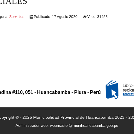
CIALES
goría:
Servicios
Publicado: 17 Agosto 2020
Visto: 31453
edina #110, 051 - Huancabamba - Piura - Perú
opyright © - 2026 Municipalidad Provincial de Huancabamba 2023 - 20
Administrador web: webmaster@munihuancabamba.gob.pe