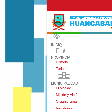
Historia
Turismo
El Alcalde
Misión y Visión
Organigrama
Regidores