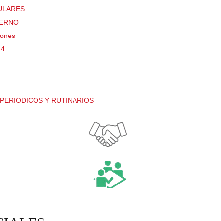
TULARES
TERNO
iones
24
PERIODICOS Y RUTINARIOS