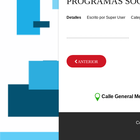
PROGRAMAS SO
Detalles
Escrito por
Super User
Cate
..................................................
ANTERIOR
Calle General M
C